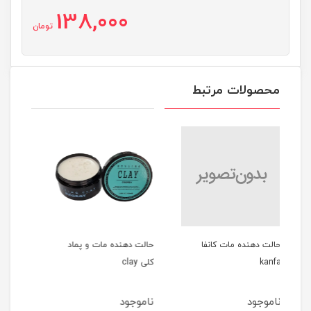
138,000
تومان
محصولات مرتبط
فا
حالت دهنده مات و پماد
ادوپرفیوم مردانه 100میل
کلی clay
GREEN SAPPHIRE
ناموجود
ناموجود