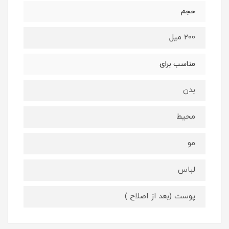
حجم
200 میل
مناسب برای
بدن
محیط
مو
لباس
پوست (بعد از اصلاح )