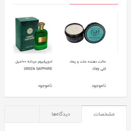
حالت دهنده مات و پماد
ادوپرفیوم مردانه 100میل
کلی clay
GREEN SAPPHIRE
میل HOMME
ناموجود
ناموجود
نام
مشخصات
دیدگاه‌ها