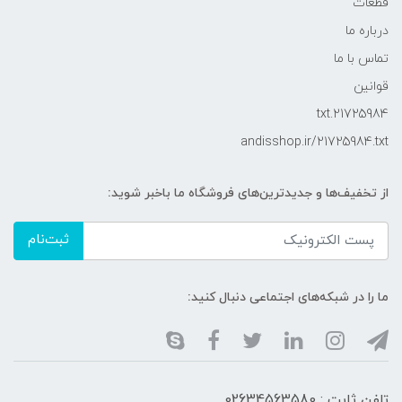
قطعات
درباره ما
تماس با ما
قوانین
21725984.txt
andisshop.ir/21725984.txt
از تخفیف‌ها و جدیدترین‌های فروشگاه ما باخبر شوید:
ثبت‌نام
ما را در شبکه‌های اجتماعی دنبال کنید:
تلفن ثابت : 02634563580