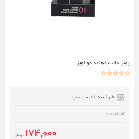
پودر حالت دهنده مو لویز
فروشنده: اندیس شاپ
ناموجود
174,000
تومان