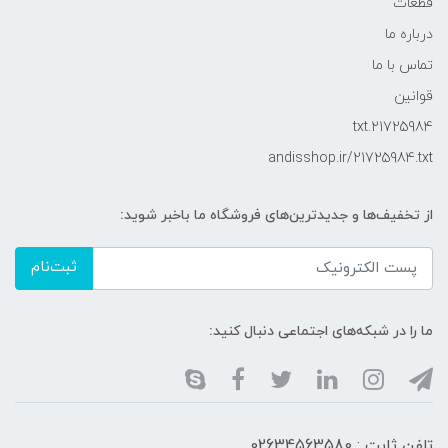
قطعات
درباره ما
تماس با ما
قوانین
21725984.txt
andisshop.ir/21725984.txt
از تخفیف‌ها و جدیدترین‌های فروشگاه ما باخبر شوید:
ثبت‌نام
ما را در شبکه‌های اجتماعی دنبال کنید:
تلفن ثابت : 02634563580