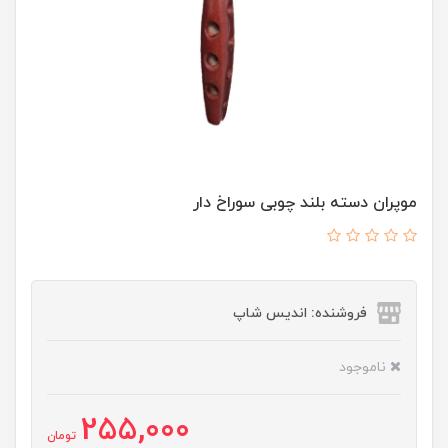
موپران دسته بلند چوبی سوراخ دار
فروشنده: اندیس شاپ
ناموجود
255,000
تومان