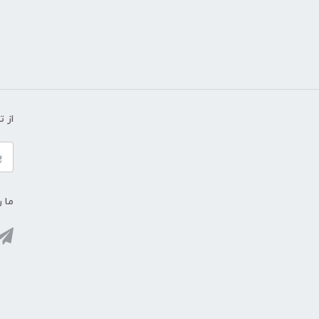
از 
ما ر