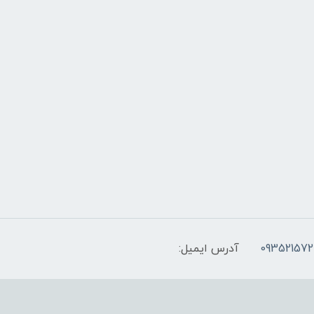
093521572
آدرس ایمیل: