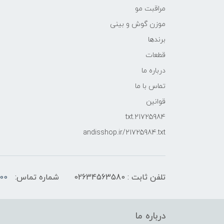
مراقبت مو
موزن گوش و بینی
برندها
قطعات
درباره ما
تماس با ما
قوانین
21725984.txt
andisshop.ir/21725984.txt
تلفن ثابت : 02634563580
شماره تماس:
00
درباره ما