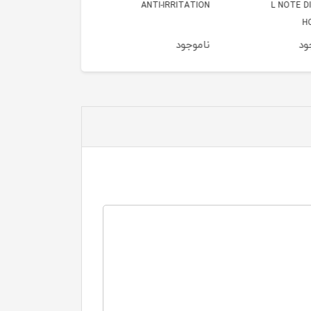
ANTI-IRRIT
نارنجی 50میل
مشکی 50میل
ود
ناموجود
ناموجود