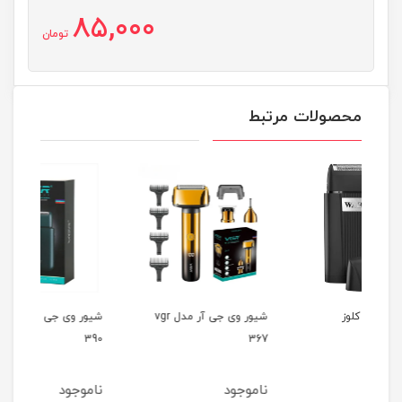
85,000
تومان
محصولات مرتبط
شیور وی جی آر مدل vgr
شیور وی جی آر مدل vgr
357
390
367
ناموجود
ناموجود
نام