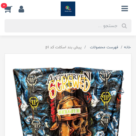
0
خانه
فهرست محصولات
پیش بند اسکلت کد p1