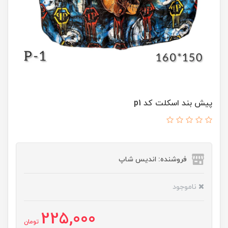
پیش بند اسکلت کد p1
فروشنده: اندیس شاپ
ناموجود
225,000
تومان