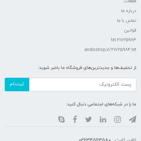
قطعات
درباره ما
تماس با ما
قوانین
21725984.txt
andisshop.ir/21725984.txt
از تخفیف‌ها و جدیدترین‌های فروشگاه ما باخبر شوید:
ثبت‌نام
ما را در شبکه‌های اجتماعی دنبال کنید:
تلفن ثابت : 02634563580