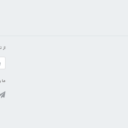
از 
ما ر