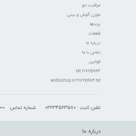
مراقبت مو
موزن گوش و بینی
برندها
قطعات
درباره ما
تماس با ما
قوانین
21725984.txt
andisshop.ir/21725984.txt
تلفن ثابت : 02634563580
شماره تماس:
00
درباره ما