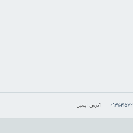
093521572
آدرس ایمیل: