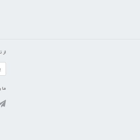
از 
ما ر