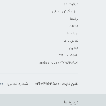
مراقبت مو
موزن گوش و بینی
برندها
قطعات
درباره ما
تماس با ما
قوانین
21725984.txt
andisshop.ir/21725984.txt
تلفن ثابت : 02634563580
شماره تماس:
00
درباره ما