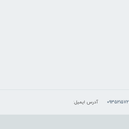
093521572
آدرس ایمیل: