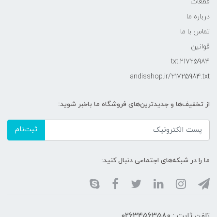
قطعات
درباره ما
تماس با ما
قوانین
21725984.txt
andisshop.ir/21725984.txt
از تخفیف‌ها و جدیدترین‌های فروشگاه ما باخبر شوید:
ثبت‌نام
ما را در شبکه‌های اجتماعی دنبال کنید:
تلفن ثابت : 02634563580