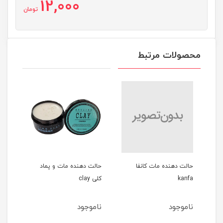
12,000
تومان
محصولات مرتبط
ات کانفا
حالت دهنده مات و پماد
ادوپرفیوم مردانه 100میل
کلی clay
GREEN SAPPHIRE
ناموجود
ناموجود