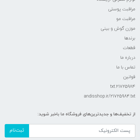
مراقبت پوستی
مراقبت مو
موزن گوش و بینی
برندها
قطعات
درباره ما
تماس با ما
قوانین
21725984.txt
andisshop.ir/21725984.txt
از تخفیف‌ها و جدیدترین‌های فروشگاه ما باخبر شوید:
ثبت‌نام