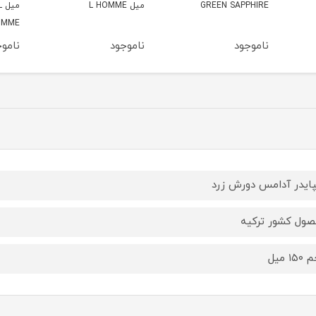
میل L HOMME
میل L NOTE DIL
ATION
HOMME
ناموجود
ناموجود
ناموج
ایدر آدامس دورش زرد
ول کشور ترکیه
۱ میل