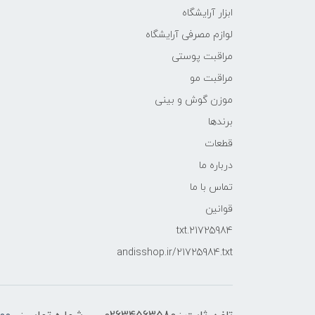
ابزار آرایشگاه
لوازم مصرفی آرایشگاه
مراقبت پوستی
مراقبت مو
موزن گوش و بینی
برندها
قطعات
درباره ما
تماس با ما
قوانین
21725984.txt
andisshop.ir/21725984.txt