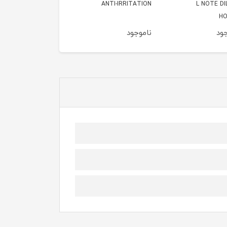
ANTI-IRRIT
نارنجی 50میل
مشکی 50میل
ود
ناموجود
ناموجود