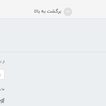
برگشت به بالا
از 
ما ر