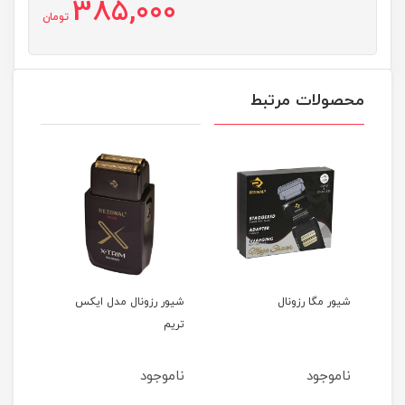
385,000
تومان
محصولات مرتبط
ونال
شیور رزونال مدل ایکس
شیور وال سوپر کلوز
تریم
ناموجود
ناموجود