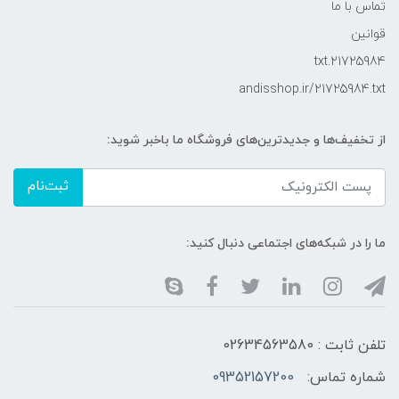
تماس با ما
قوانین
21725984.txt
andisshop.ir/21725984.txt
از تخفیف‌ها و جدیدترین‌های فروشگاه ما باخبر شوید:
ثبت‌نام
ما را در شبکه‌های اجتماعی دنبال کنید:
تلفن ثابت : 02634563580
شماره تماس:
09352157200