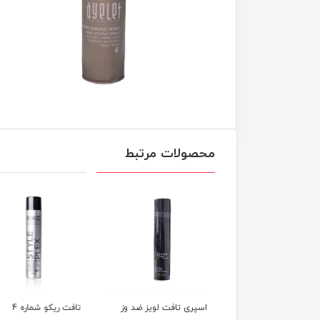
محصولات مرتبط
ری تافت لویز ضد وز
تافت ریکو شماره 4
تافت ریکو شم