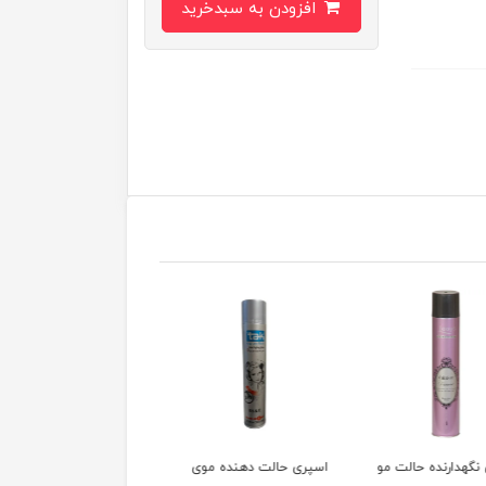
افزودن به سبدخرید
 حالت دهنده موی
اسپری تافت تافت ۷۵۰
اسپری تافت 