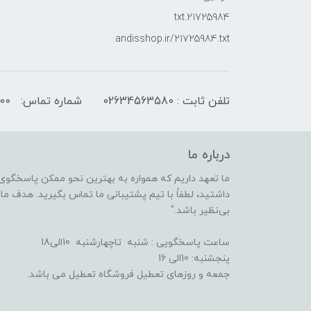
21725984.txt
andisshop.ir/21725984.txt
تلفن ثابت : 02634563580
شماره تماس:
00
درباره ما
ما تعهد داریم که همواره به بهترین نحو ممکن پاسخگوی 
داشتید، لطفاً با تیم پشتیبانی ما تماس بگیرید. هدف ما ا
بی‌نظیر باشد."
ساعت پاسخگویی : شنبه تاچهارشنبه 10الی18
پنجشنبه: 10الی 16
جمعه و روزهای تعطیل فروشگاه تعطیل می باشد.