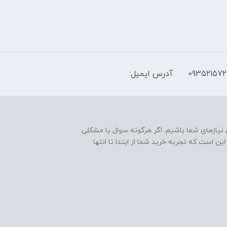
093521572
آدرس ایمیل:
نیازهای شما باشیم. اگر هرگونه سوال یا مشکلی
ین است که تجربه خرید شما از ابتدا تا انتها