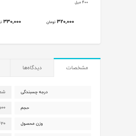
ل
میل
489,000
330,000
320,000
تومان
تومان
ت
مشخصات
دیدگاه‌ها
شما
درجه چسبندگی
500 می
حجم
420 گر
وزن محصول