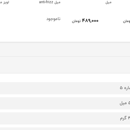
میل anti-frizz
لویز مخصوص شینیون
موتاک 
ناموجود
ناموج
458,000
ومان
تومان
ره 5
ل
م