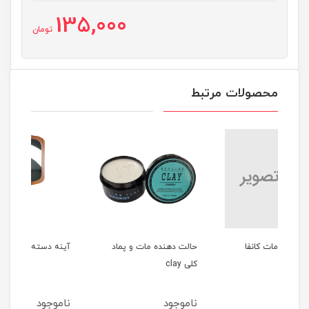
135,000
تومان
محصولات مرتبط
حالت دهنده مات و پماد
آینه دسته دار چوبی
شانه
کلی clay
ناموجود
ناموجود
نا