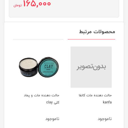
165,000
تومان
محصولات مرتبط
کانفا
حالت دهنده مات و پماد
ادوپرفیوم مردانه 100میل
کلی clay
GREEN SAPPHIRE
ناموجود
ناموجود