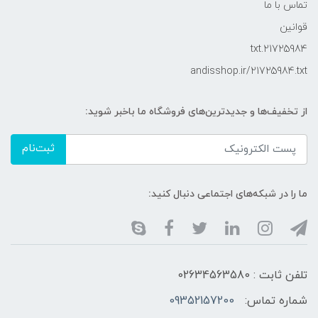
تماس با ما
قوانین
21725984.txt
andisshop.ir/21725984.txt
از تخفیف‌ها و جدیدترین‌های فروشگاه ما باخبر شوید:
ثبت‌نام
ما را در شبکه‌های اجتماعی دنبال کنید:
تلفن ثابت : 02634563580
شماره تماس:
09352157200