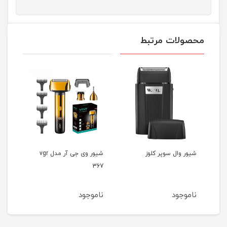
محصولات مرتبط
شیور وال سوپر کلوز
شیور وی جی آر مدل vgr
390
367
ناموجود
ناموجود
ناموجود