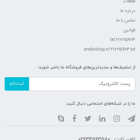
قطعات
درباره ما
تماس با ما
قوانین
21725984.txt
andisshop.ir/21725984.txt
از تخفیف‌ها و جدیدترین‌های فروشگاه ما باخبر شوید:
ثبت‌نام
ما را در شبکه‌های اجتماعی دنبال کنید:
تلفن ثابت : 02634563580