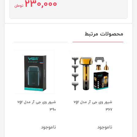
230,000
تومان
محصولات مرتبط
شیور وی جی آر مدل vgr
شیور وی جی آر مدل vgr
357
390
367
ناموجود
ناموجود
نام