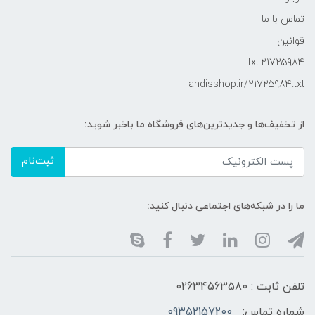
تماس با ما
قوانین
21725984.txt
andisshop.ir/21725984.txt
از تخفیف‌ها و جدیدترین‌های فروشگاه ما باخبر شوید:
ثبت‌نام
ما را در شبکه‌های اجتماعی دنبال کنید:
تلفن ثابت : 02634563580
شماره تماس:
09352157200