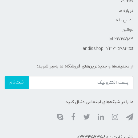
قطعات
درباره ما
تماس با ما
قوانین
21725984.txt
andisshop.ir/21725984.txt
از تخفیف‌ها و جدیدترین‌های فروشگاه ما باخبر شوید:
ثبت‌نام
ما را در شبکه‌های اجتماعی دنبال کنید:
تلفن ثابت : 02634563580