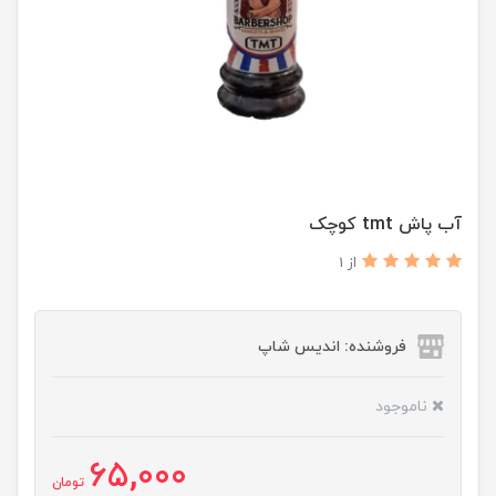
آب پاش tmt کوچک
از 1
فروشنده: اندیس شاپ
ناموجود
65,000
تومان