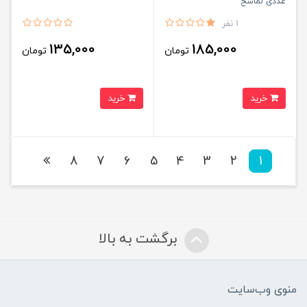
عددی لماسح
1 نفر
135,000
185,000
تومان
تومان
خرید
خرید
8
7
6
5
4
3
2
1
برگشت به بالا
منوی وب‌سایت