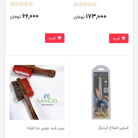
66,000
173,000
تومان
تومان
خرید
خرید
قیچی اصلاح کردیال
برس فید چوبی دو طرفه