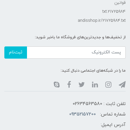
قوانین
21725984.txt
andisshop.ir/21725984.txt
از تخفیف‌ها و جدیدترین‌های فروشگاه ما باخبر شوید:
ثبت‌نام
ما را در شبکه‌های اجتماعی دنبال کنید:
تلفن ثابت : 02634563580
شماره تماس:
09352157200
آدرس ایمیل: