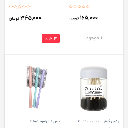
165,000
345,000
تومان
تومان
ناموجود
خرید
وکس گوش و بینی بسته ۲۰
برس گرد رامود B581