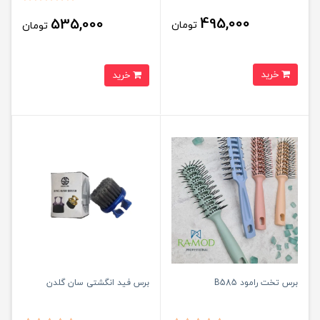
495,000
535,000
تومان
تومان
خرید
خرید
برس تخت رامود B585
برس فید انگشتی سان گلدن