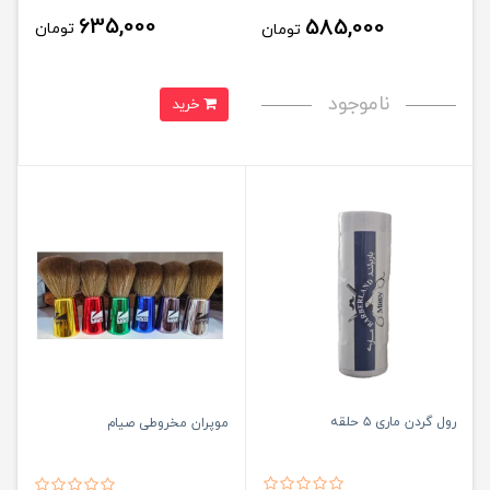
635,000
585,000
تومان
تومان
ناموجود
خرید
رول گردن ماری ۵ حلقه
موپران مخروطی صیام