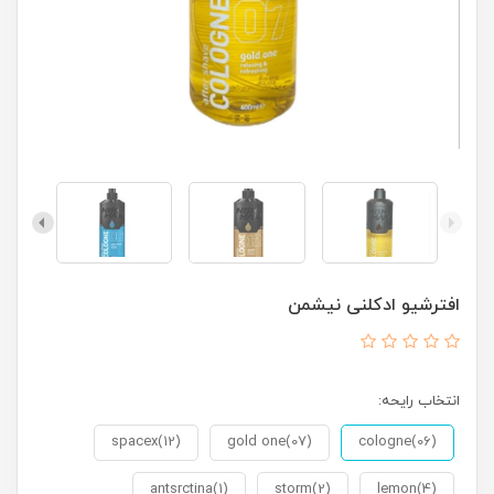
افترشیو ادکلنی نیشمن
انتخاب رایحه:
spacex(12)
gold one(07)
cologne(06)
antsrctina(1)
storm(2)
lemon(4)