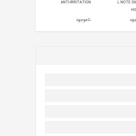
ANTI-IRRIT
نارنجی 50میل
مشکی 50میل
ود
ناموجود
ناموجود