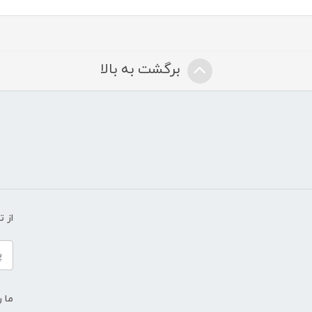
برگشت به بالا
از 
ما ر