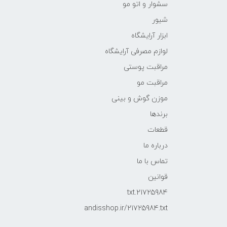
سشوار و اتو مو
شیور
ابزار آرایشگاه
لوازم مصرفی آرایشگاه
مراقبت پوستی
مراقبت مو
موزن گوش و بینی
برندها
قطعات
درباره ما
تماس با ما
قوانین
21725984.txt
andisshop.ir/21725984.txt