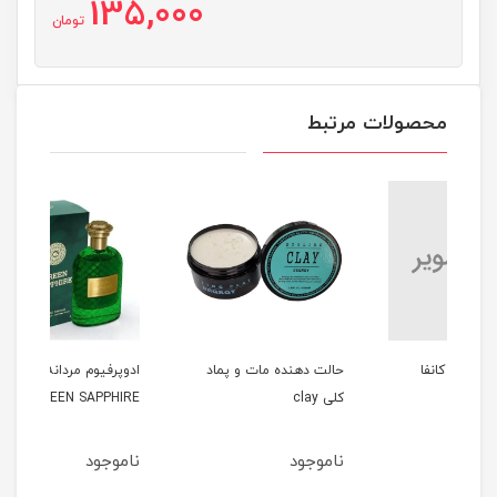
135,000
تومان
محصولات مرتبط
حالت دهنده مات و پماد
ادوپرفیوم مردانه 100میل
کلی clay
GREEN SAPPHIRE
میل E
ناموجود
ناموجود
نا