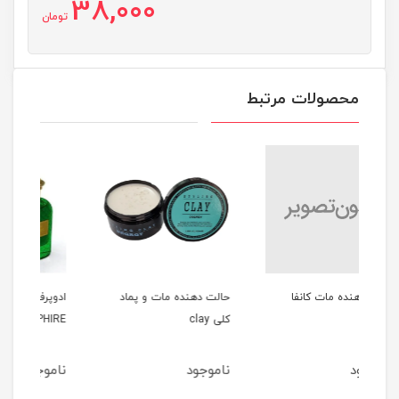
38,000
تومان
محصولات مرتبط
ا
حالت دهنده مات و پماد
ادوپرفیوم مردانه 100میل
کلی clay
GREEN SAPPHIRE
می
ناموجود
ناموجود
ن