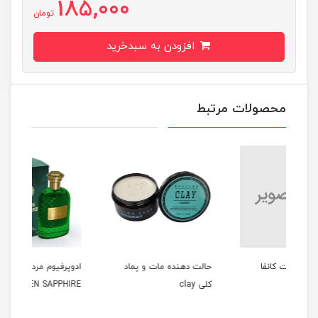
185,000
تومان
افزودن به سبدخرید
محصولات مرتبط
حالت دهنده مات و پماد
ادوپرفیوم مردانه 100میل
کلی clay
GREEN SAPPHIRE
میل ME