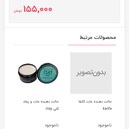
155,000
تومان
محصولات مرتبط
 مات کانفا
حالت دهنده مات و پماد
ادوپرفیوم مردانه 100میل
کلی clay
GREEN SAPPHIRE
ناموجود
ناموجود