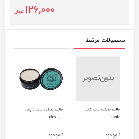
126,000
تومان
محصولات مرتبط
ات کانفا
حالت دهنده مات و پماد
ادوپرفیوم مردانه 100میل
کلی clay
GREEN SAPPHIRE
ناموجود
ناموجود