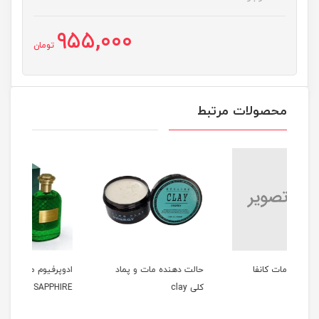
955,000
تومان
محصولات مرتبط
حالت دهنده مات و پماد
ادوپرفیوم مردانه 100میل
کلی clay
GREEN SAPPHIRE
میل MME