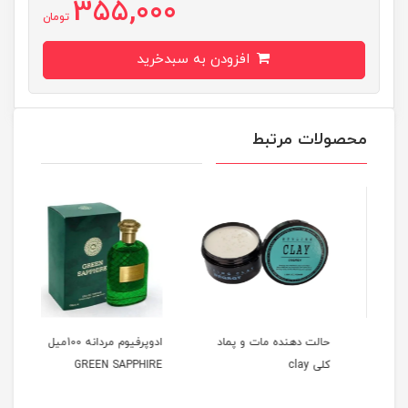
355,000
تومان
افزودن به سبدخرید
محصولات مرتبط
حالت دهنده مات و پماد
ادوپرفیوم مردانه 100میل
کلی clay
GREEN SAPPHIRE
میل HOMME