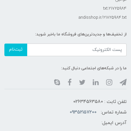
21725984.txt
andisshop.ir/21725984.txt
از تخفیف‌ها و جدیدترین‌های فروشگاه ما باخبر شوید:
ثبت‌نام
ما را در شبکه‌های اجتماعی دنبال کنید:
تلفن ثابت : 02634563580
شماره تماس:
09352157200
آدرس ایمیل: