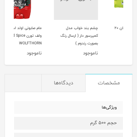
طوب کامان 20
چشم بند خواب مدل
مام صابونی اولد اسپایس
مام 
کمپرسور دار ( ارسال رنگ
ولف تورن Old Spice
ORT
بصورت رندوم )
WOLFTHORN
ناموجود
ناموجود
نام
مشخصات
دیدگاه‌ها
ویژگی‌ها
حجم ۵۰۰ گرم