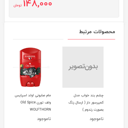
148,000
تومان
محصولات مرتبط
 کامان 20
چشم بند خواب مدل
مام صابونی اولد اسپایس
مام 
کمپرسور دار ( ارسال رنگ
ولف تورن Old Spice
PORT
بصورت رندوم )
WOLFTHORN
ناموجود
ناموجود
نام