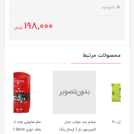
ناموجود
198,000
تومان
محصولات مرتبط
دستمال مرطوب کامان 20
چشم بند خواب مدل
مام صابونی اولد اسپایس
مام
کمپرسور دار ( ارسال رنگ
ولف تورن Old Spice
RT