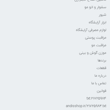
سشوار و اتو مو
شیور
ابزار آرایشگاه
لوازم مصرفی آرایشگاه
مراقبت پوستی
مراقبت مو
موزن گوش و بینی
برندها
قطعات
درباره ما
تماس با ما
قوانین
21725984.txt
andisshop.ir/21725984.txt