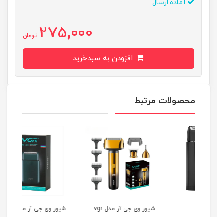
آماده ارسال
275,000
تومان
افزودن به سبدخرید
محصولات مرتبط
شیور وی جی آر مدل vgr
شیور وی جی آر مدل vgr