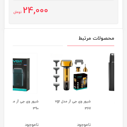
24,000
تومان
محصولات مرتبط
شیور وی جی آر مدل vgr
شیور وی جی آر مدل vgr
357
390
367
ناموجود
ناموجود
نام