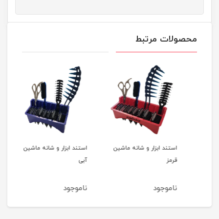
محصولات مرتبط
پد آرایش پاک کن ایپک ۷۰
استند ابزار و شانه ماشین
استند ابزار و شانه ماشین
روغن
قرمز
آبی
ناموجود
ناموجود
نام