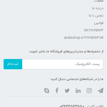
قطعات
درباره ما
تماس با ما
قوانین
21725984.txt
andisshop.ir/21725984.txt
از تخفیف‌ها و جدیدترین‌های فروشگاه ما باخبر شوید:
ثبت‌نام
ما را در شبکه‌های اجتماعی دنبال کنید:
تلفن ثابت : 02634563580