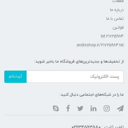
قطعات
درباره ما
تماس با ما
قوانین
21725984.txt
andisshop.ir/21725984.txt
از تخفیف‌ها و جدیدترین‌های فروشگاه ما باخبر شوید:
ثبت‌نام
ما را در شبکه‌های اجتماعی دنبال کنید:
تلفن ثابت : 02634563580