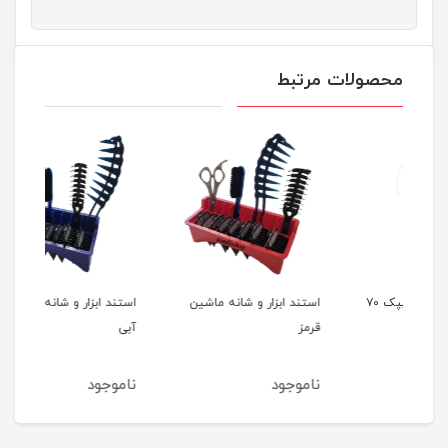
محصولات مرتبط
پد آرایش پاک کن ایپک ۷۰
استند ابزار و شانه ماشین
استند ابزار و شانه ماشین
روغن
قرمز
آبی
ناموجود
ناموجود
نام