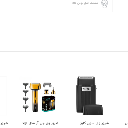
ضمانت اصل بودن کالا
ز
شیور وی جی آر مدل vgr
شیور وی جی آر مدل vgr