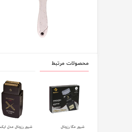
محصولات مرتبط
شیور مگا رزونال
شیور رزونال مدل ایکس
شیور وال سوپر کلو