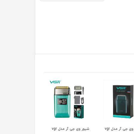
شیور وی جی آر مدل vgr
شیور دی اس پی مدل
ماشین اصلاح خط زن