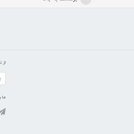
از 
ما ر