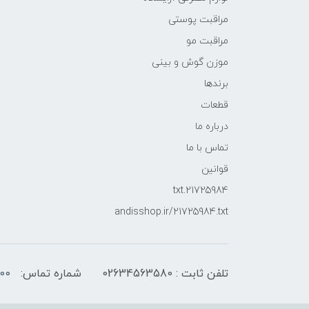
مراقبت پوستی
مراقبت مو
موزن گوش و بینی
برندها
قطعات
درباره ما
تماس با ما
قوانین
21725984.txt
andisshop.ir/21725984.txt
تلفن ثابت : 02634563580
شماره تماس:
00