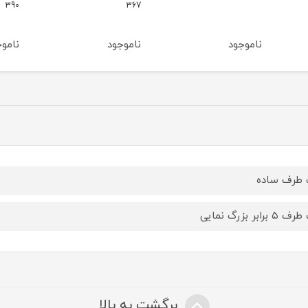
57
390
367
ناموجود
ناموجود
نا
طرف ساده
 برابر بزرگ نمایی
برگشت به بالا