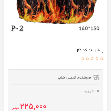
پیش بند کد p2
فروشنده: اندیس شاپ
ناموجود
225,000
تومان