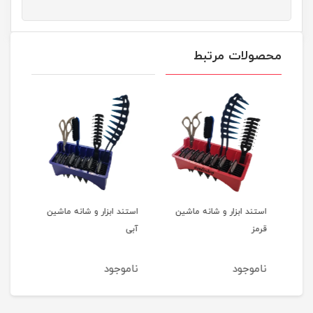
محصولات مرتبط
پد آرایش پاک کن ایپک ۷۰
استند ابزار و شانه ماشین
استند ابزار و شانه ماشین
روغن
قرمز
آبی
ناموجود
ناموجود
نام