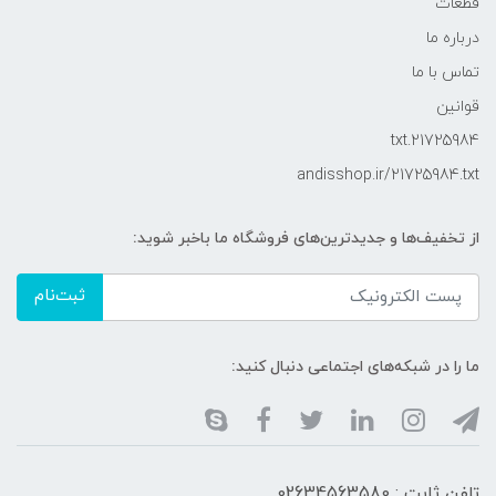
قطعات
درباره ما
تماس با ما
قوانین
21725984.txt
andisshop.ir/21725984.txt
از تخفیف‌ها و جدیدترین‌های فروشگاه ما باخبر شوید:
ثبت‌نام
ما را در شبکه‌های اجتماعی دنبال کنید:
تلفن ثابت : 02634563580