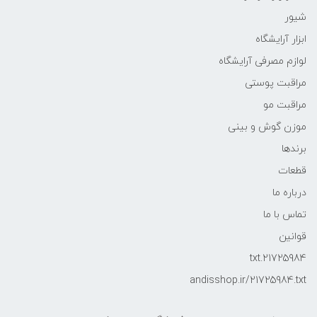
شیور
ابزار آرایشگاه
لوازم مصرفی آرایشگاه
مراقبت پوستی
مراقبت مو
موزن گوش و بینی
برندها
قطعات
درباره ما
تماس با ما
قوانین
21725984.txt
andisshop.ir/21725984.txt